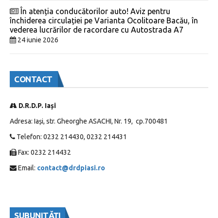
În atenția conducătorilor auto! Aviz pentru
închiderea circulației pe Varianta Ocolitoare Bacău, în
vederea lucrărilor de racordare cu Autostrada A7
24 iunie 2026
CONTACT
D.R.D.P. Iași
Adresa: Iași, str. Gheorghe ASACHI, Nr. 19, cp.700481
Telefon: 0232 214430, 0232 214431
Fax: 0232 214432
Email:
contact@drdpiasi.ro
SUBUNITĂȚI