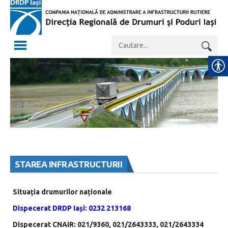
STAREA INFRASTRUCTURII
Situația drumurilor naționale
Dispecerat DRDP Iași: 0232 213168
Dispecerat CNAIR: 021/9360, 021/2643333, 021/2643334