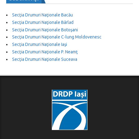
Secţia Drumuri Naţionale Bacău
Secţia Drumuri Naţionale Bârlad
Secţia Drumuri Naţionale Botoşani
Secţia Drumuri Naţionale C-lung Moldovenesc
Secţia Drumuri Naţionale Iaşi
Secţia Drumuri Naţionale P. Neamţ
Secţia Drumuri Naţionale Suceava