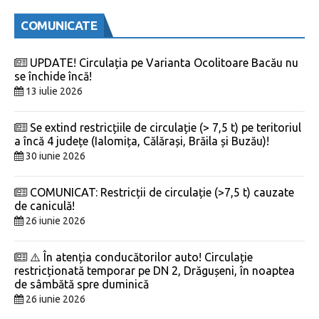
COMUNICATE
UPDATE! Circulația pe Varianta Ocolitoare Bacău nu
se închide încă!
13 iulie 2026
Se extind restricțiile de circulație (> 7,5 t) pe teritoriul
a încă 4 județe (Ialomița, Călărași, Brăila și Buzău)!
30 iunie 2026
COMUNICAT: Restricții de circulație (>7,5 t) cauzate
de caniculă!
26 iunie 2026
⚠️ În atenția conducătorilor auto! Circulație
restricționată temporar pe DN 2, Drăgușeni, în noaptea
de sâmbătă spre duminică
26 iunie 2026