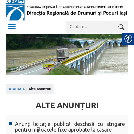
ACASĂ
/
Alte anunțuri
ALTE ANUNȚURI
Anunț licitație publică deschisă cu strigare
pentru mijloacele fixe aprobate la casare