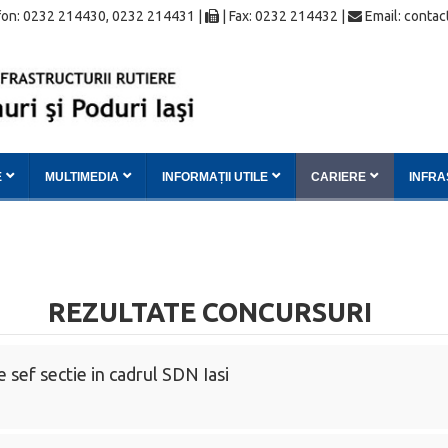
on: 0232 214430, 0232 214431 |
| Fax: 0232 214432 |
Email: contac
E
MULTIMEDIA
INFORMAȚII UTILE
CARIERE
INFR
REZULTATE CONCURSURI
sef sectie in cadrul SDN Iasi