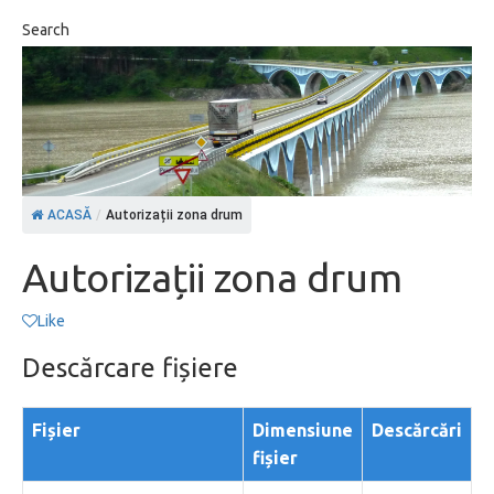
Search
ACASĂ
/
Autorizații zona drum
Autorizații zona drum
Like
Descărcare fișiere
Fișier
Dimensiune
Descărcări
fișier