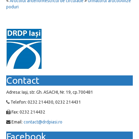
Articolul anterior
Restrictii de circulatie
Urmatorul articol
Avize
poduri
Contact
Adresa: Iaşi, str. Gh. ASACHI, Nr. 19, cp.700481
Telefon: 0232 214430, 0232 214431
Fax: 0232 214432
Email:
contact@drdpiasi.ro
Facebook