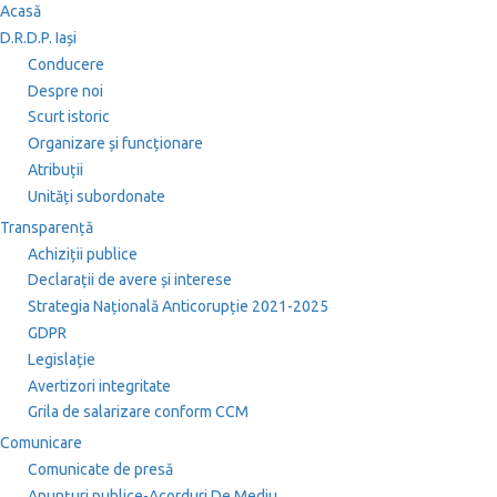
Acasă
D.R.D.P. Iași
Conducere
Despre noi
Scurt istoric
Organizare și funcționare
Atribuții
Unități subordonate
Transparență
Achiziții publice
Declarații de avere și interese
Strategia Națională Anticorupție 2021-2025
GDPR
Legislație
Avertizori integritate
Grila de salarizare conform CCM
Comunicare
Comunicate de presă
Anunțuri publice-Acorduri De Mediu