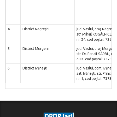
4
District Negrești
jud. Vaslui, oraş Negreşti,
str. Mihail KOGĂLNICEAN
nr. 24,
cod poștal: 73520
5
District Murgeni
jud. Vaslui, oraş Murgeni,
str. Dr. Panait SÂRBU, nr.
609, cod poștal: 737370
6
District Ivăneşti
jud. Vaslui, com. Ivăneşti,
sat. Ivăneşti, str. Principal
nr. 1, cod poștal: 737300