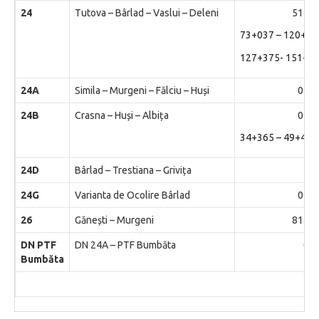
24
Tutova – Bârlad – Vaslui – Deleni
51+00
73+037 – 120+00
127+375- 151+8
24A
Simila – Murgeni – Fălciu – Huși
0+00
24B
Crasna – Huși – Albița
0+00
34+365 – 49+436
24D
Bârlad – Trestiana – Grivița
1+0
24G
Varianta de Ocolire Bârlad
0+00
26
Gănești – Murgeni
81+13
DN PTF
DN 24A – PTF Bumbăta
0+0
Bumbăta