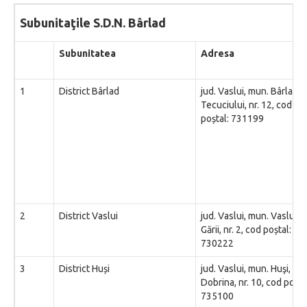
Subunitaţile S.D.N. Bârlad
Subunitatea
Adresa
1
District Bârlad
jud. Vaslui, mun. Bârlad, s
Tecuciului, nr. 12, cod
poștal: 731199
2
District Vaslui
jud. Vaslui, mun. Vaslui, st
Gării, nr. 2, cod poștal:
730222
3
District Huși
jud. Vaslui, mun. Huşi, Str.
Dobrina, nr. 10, cod poșta
735100