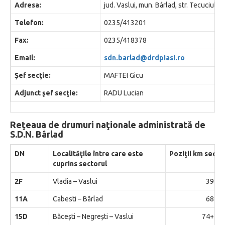
Adresa:
jud. Vaslui, mun. Bârlad, str. Tecuciului
Telefon:
0235/413201
Fax:
0235/418378
Email:
sdn.barlad@drdpiasi.ro
Şef secţie:
MAFTEI Gicu
Adjunct şef secţie:
RADU Lucian
Reţeaua de drumuri naţionale administrată de
S.D.N. Bâ
rlad
DN
Localităţile între care este
Poziţii km secto
cuprins sectorul
2F
Vladia – Vaslui
39+10
11A
Cabesti – Bârlad
68+00
15D
Băcești – Negrești – Vaslui
74+245