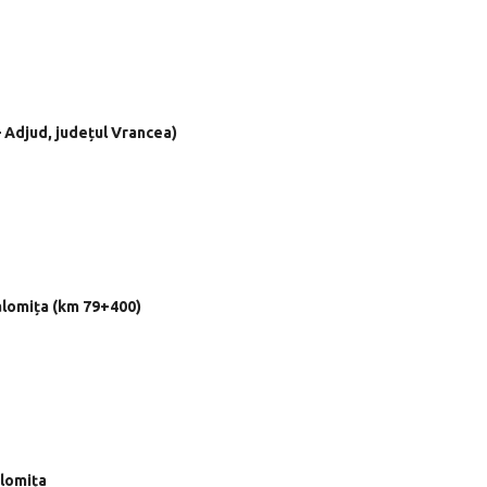
 Adjud, județul Vrancea)
Ialomița (km 79+400)
alomița