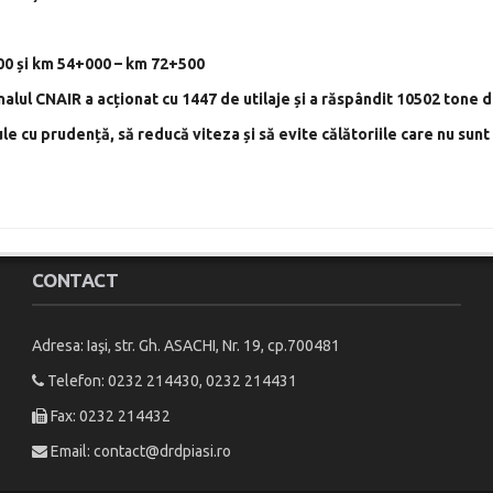
00 și km 54+000 – km 72+500
nalul CNAIR a acționat cu 1447 de utilaje și a răspândit 10502 tone d
ule cu prudență, să reducă viteza și să evite călătoriile care nu su
CONTACT
Adresa: Iaşi, str. Gh. ASACHI, Nr. 19, cp.700481
Telefon: 0232 214430, 0232 214431
Fax: 0232 214432
Email:
contact@drdpiasi.ro