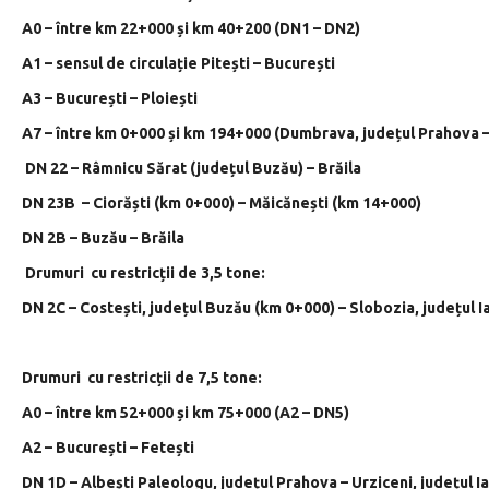
A0 – între km 22+000 și km 40+200 (DN1 – DN2)
A1 – sensul de circulație Pitești – București
A3 – București – Ploiești
A7 – între km 0+000 și km 194+000 (Dumbrava, județul Prahova –
DN 22 – Râmnicu Sărat (județul Buzău) – Brăila
DN 23B – Ciorăști (km 0+000) – Măicănești (km 14+000)
DN 2B – Buzău – Brăila
Drumuri cu restricții de 3,5 tone:
DN 2C – Costești, județul Buzău (km 0+000) – Slobozia, județul 
Drumuri cu restricții de 7,5 tone:
A0 – între km 52+000 și km 75+000 (A2 – DN5)
A2 – București – Fetești
DN 1D – Albești Paleologu, județul Prahova – Urziceni, județul I