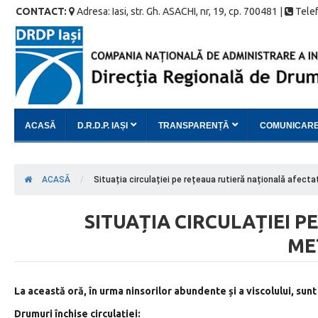
CONTACT:
Adresa: Iasi, str. Gh. ASACHI, nr, 19, cp. 700481 |
Telef
ACASĂ
D.R.D.P. IAȘI
TRANSPARENȚĂ
COMUNICAR
ACASĂ
/
Situația circulației pe rețeaua rutieră națională afecta
SITUAȚIA CIRCULAȚIEI 
ME
La această oră, în urma ninsorilor abundente și a viscolului, sun
Drumuri închise circulației: