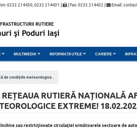
on: 0232 214430, 0232 214431 |
| Fax: 0232 214432 |
Email: contac
E
MULTIMEDIA
INFORMAȚII UTILE
CARIERE
INFR
tă de condițiile meteorologice...
PE REȚEAUA RUTIERĂ NAȚIONALĂ A
TEOROLOGICE EXTREME! 18.02.202
t închise sau restricționate circulației următoarele sectoare de aut