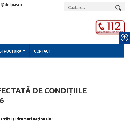
t@drdpiasi.ro
ASTRUCTURA
CONTACT
FECTATĂ DE CONDIȚIILE
6
ostrăzi și drumuri naționale
: