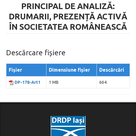
PRINCIPAL DE ANALIZĂ:
DRUMARII, PREZENȚĂ ACTIVĂ
ÎN SOCIETATEA ROMÂNEASCĂ
Descărcare fișiere
Fișier
Dimensiune fișier
Descărcări
DP-178-Art1
1 MB
664