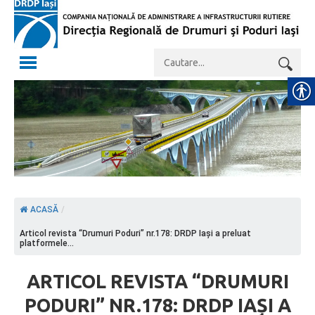
ACASĂ
/
Articol revista “Drumuri Poduri” nr.178: DRDP Iași a preluat
platformele...
ARTICOL REVISTA “DRUMURI
PODURI” NR.178: DRDP IAȘI A