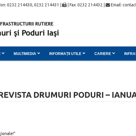
on: 0232 214430, 0232 214431 |
| Fax: 0232 214432 |
Email: contac
E
MULTIMEDIA
INFORMAȚII UTILE
CARIERE
INFR
REVISTA DRUMURI PODURI – IANUA
ţionale!”