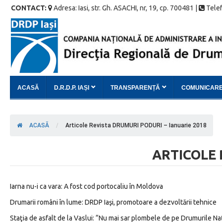
CONTACT:
Adresa: Iasi, str. Gh. ASACHI, nr, 19, cp. 700481 |
Telef
ACASĂ
D.R.D.P. IAȘI
TRANSPARENȚĂ
COMUNICAR
ACASĂ
/
Articole Revista DRUMURI PODURI – Ianuarie 2018
ARTICOLE 
Iarna nu-i ca vara: A fost cod portocaliu în Moldova
Drumarii români în lume: DRDP Iaşi, promotoare a dezvoltării tehnice
Staţia de asfalt de la Vaslui: “Nu mai sar plombele de pe Drumurile Na