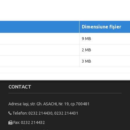
Dimensiune fișier
9 MB
2 MB
3 MB
CONTACT
Adresa: Iaşi, str. Gh. ASACHI, Nr. 19, cp.700481
Telefon: 0232 214430, 0232 214431
Fax: 0232 214432